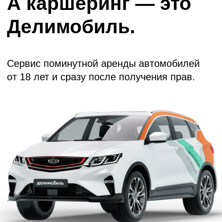
Публичное акционерное общество «Каршеринг Руссия»
107023, г. Москва, ул. Электрозаводская, дом 27, строение
1А. 8 495 664-87-87 ОГРН 1237700701534, ИНН 9718236471